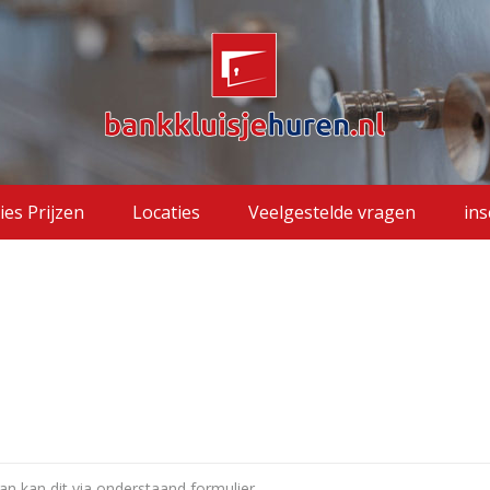
ies Prijzen
Locaties
Veelgestelde vragen
ins
n kan dit via onderstaand formulier.